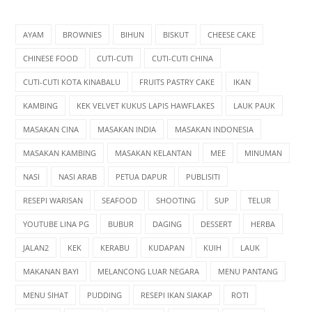
AYAM
BROWNIES
BIHUN
BISKUT
CHEESE CAKE
CHINESE FOOD
CUTI-CUTI
CUTI-CUTI CHINA
CUTI-CUTI KOTA KINABALU
FRUITS PASTRY CAKE
IKAN
KAMBING
KEK VELVET KUKUS LAPIS HAWFLAKES
LAUK PAUK
MASAKAN CINA
MASAKAN INDIA
MASAKAN INDONESIA
MASAKAN KAMBING
MASAKAN KELANTAN
MEE
MINUMAN
NASI
NASI ARAB
PETUA DAPUR
PUBLISITI
RESEPI WARISAN
SEAFOOD
SHOOTING
SUP
TELUR
YOUTUBE LINA PG
BUBUR
DAGING
DESSERT
HERBA
JALAN2
KEK
KERABU
KUDAPAN
KUIH
LAUK
MAKANAN BAYI
MELANCONG LUAR NEGARA
MENU PANTANG
MENU SIHAT
PUDDING
RESEPI IKAN SIAKAP
ROTI