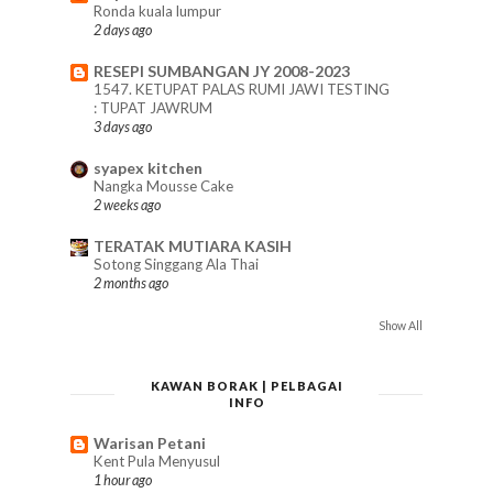
Ronda kuala lumpur
2 days ago
RESEPI SUMBANGAN JY 2008-2023
1547. KETUPAT PALAS RUMI JAWI TESTING
: TUPAT JAWRUM
3 days ago
syapex kitchen
Nangka Mousse Cake
2 weeks ago
TERATAK MUTIARA KASIH
Sotong Singgang Ala Thai
2 months ago
Show All
KAWAN BORAK | PELBAGAI
INFO
Warisan Petani
Kent Pula Menyusul
1 hour ago