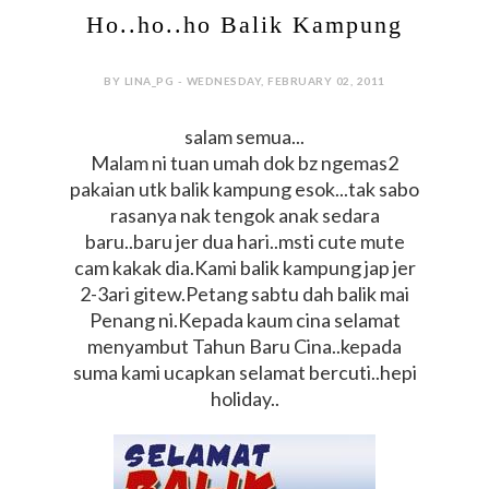
Ho..ho..ho Balik Kampung
BY LINA_PG - WEDNESDAY, FEBRUARY 02, 2011
salam semua...
Malam ni tuan umah dok bz ngemas2
pakaian utk balik kampung esok...tak sabo
rasanya nak tengok anak sedara
baru..baru jer dua hari..msti cute mute
cam kakak dia.Kami balik kampung jap jer
2-3ari gitew.Petang sabtu dah balik mai
Penang ni.Kepada kaum cina selamat
menyambut Tahun Baru Cina..kepada
suma kami ucapkan selamat bercuti..hepi
holiday..