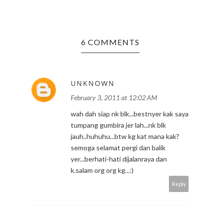
6 COMMENTS
UNKNOWN
February 3, 2011 at 12:02 AM
wah dah siap nk blk...bestnyer kak saya
tumpang gumbira jer lah...nk blk
jauh..huhuhu...btw kg kat mana kak?
semoga selamat pergi dan balik
yer...berhati-hati dijalanraya dan
k.salam org org kg...:)
Reply