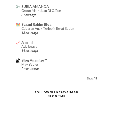
SURIA AMANDA
Group Marhaban Di Office
8 hours ago
Syazni Rahim Blog
Cabaran Anak Terlebih Berat Badan
13 hours ago
A m m i
Ada buaya
14 hours ago
Blog Anamizu™
May Babies!
2 months ago
Show All
FOLLOWERS KESAYANGAN
BLOG TMK