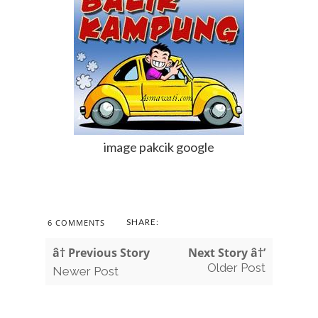
image pakcik google
SHARE:
6 COMMENTS
â† Previous Story
Next Story â†’
Older Post
Newer Post